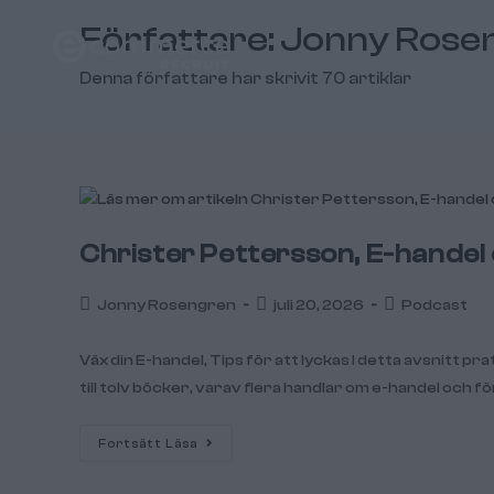
Författare:
Jonny Rose
Denna författare har skrivit 70 artiklar
Christer Pettersson, E-handel 
Jonny Rosengren
juli 20, 2026
Podcast
Väx din E-handel, Tips för att lyckas I detta avsnitt 
till tolv böcker, varav flera handlar om e-handel och fö
Fortsätt Läsa