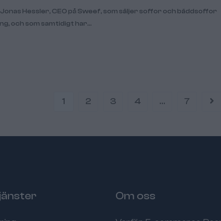
Jonas Hessler, CEO på Sweef, som säljer soffor och bäddsoffor
ng, och som samtidigt har…
1
2
3
4
…
7
jänster
Om oss