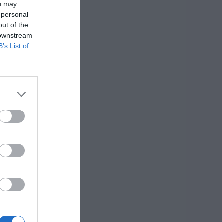
ou may
 personal
out of the
 downstream
,
B’s List of