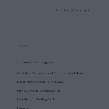
eferenser
Om oss
Kontakta oss
>
Jonny Rosengren
Senaste Inläggen
Christer Pettersson, E-handel och Tillväxt
e
Najell, Niklas Najafi Kristensen
Pierce Group, Göran Dahlin
Lenoites, Laila Högfeldt
Layered