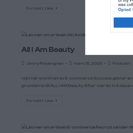
of my P
was col
Fortsätt Läsa
Opted 
All I Am Beauty
Jonny Rosengren
mars 15, 2026
Podcast
I det här avsnittet av E-commerce Success gästar e
grundarna till ALL I AM Beauty. Efter mer än två dec
Fortsätt Läsa