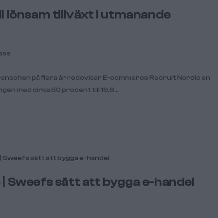
 lönsam tillväxt i utmanande
ase
branschen på flera år redovisar E-commerce Recruit Nordic en
gen med cirka 50 procent till 19,6…
| Sweefs sätt att bygga e-handel