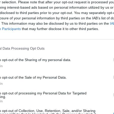
r selection. Please note that after your opt-out request is processed y
eing interest-based ads based on personal information utilized by us or
disclosed to third parties prior to your opt-out. You may separately opt-
losure of your personal information by third parties on the IAB’s list of
hake. Med oss i studion har vi Elin Roaks, CMO, och Asmir Suljicic
. This information may also be disclosed by us to third parties on the
IA
Participants
that may further disclose it to other third parties.
bition att…
l Data Processing Opt Outs
o opt-out of the Sharing of my personal data.
In
 i Tyskland
o opt-out of the Sale of my Personal Data.
In
to opt-out of processing my Personal Data for Targeted
ing.
In
ntreprenören Maria Paulsson Rönnbäck, medgrundare till
kundinsiktsbyrån VAKN. Hur vet du egentligen vad dina kunder…
o opt-out of Collection, Use, Retention, Sale, and/or Sharing