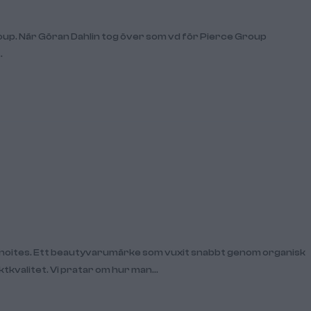
Group. När Göran Dahlin tog över som vd för Pierce Group
…
v Lenoites. Ett beautyvarumärke som vuxit snabbt genom organisk
ktkvalitet. Vi pratar om hur man…