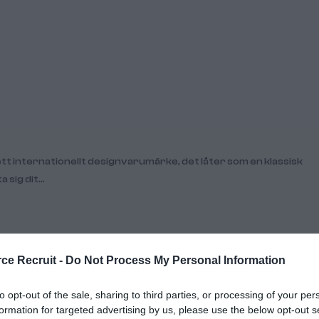
a ett internationellt designvarumärke, det låter som en klassisk
 sig dit…
e Recruit -
Do Not Process My Personal Information
to opt-out of the sale, sharing to third parties, or processing of your per
formation for targeted advertising by us, please use the below opt-out s
å bygger Twistshake global tillväxt