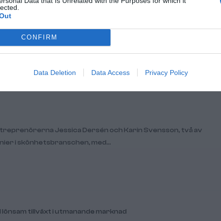
ersonal Data that Is Unrelated with the Purposes for which it
lected.
Out
CONFIRM
Data Deletion
Data Access
Privacy Policy
ntreprenörerna Jessica Dersén och Karin Svensson, två av
ennier i skönhetsbranschen, med…