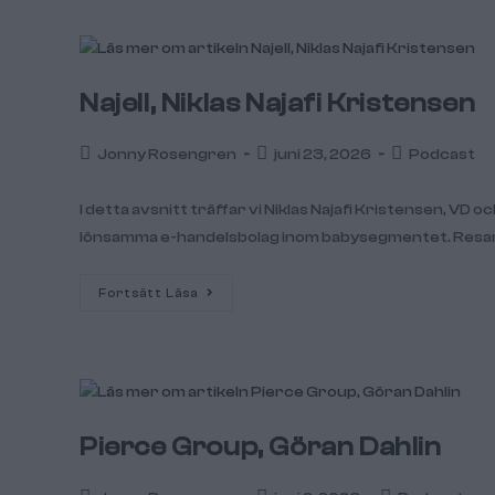
Najell, Niklas Najafi Kristensen
Jonny Rosengren
juni 23, 2026
Podcast
I detta avsnitt träffar vi Niklas Najafi Kristensen, VD 
lönsamma e-handelsbolag inom babysegmentet. Resan
Fortsätt Läsa
Pierce Group, Göran Dahlin