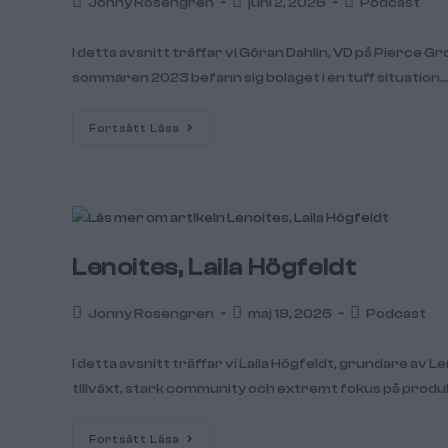
Jonny Rosengren
juni 2, 2026
Podcast
I detta avsnitt träffar vi Göran Dahlin, VD på Pierce 
sommaren 2023 befann sig bolaget i en tuff situation.
Fortsätt Läsa
Lenoites, Laila Högfeldt
Jonny Rosengren
maj 19, 2026
Podcast
I detta avsnitt träffar vi Laila Högfeldt, grundare a
tillväxt, stark community och extremt fokus på produ
Fortsätt Läsa