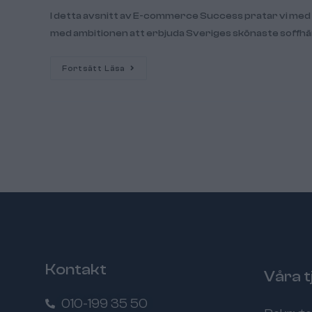
I detta avsnitt av E-commerce Success pratar vi med 
med ambitionen att erbjuda Sveriges skönaste soffhä
Fortsätt Läsa
Kontakt
Våra t
010-199 35 50