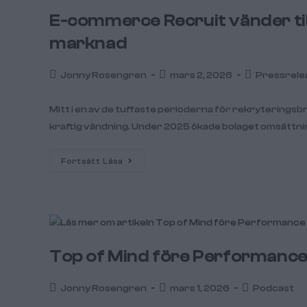
E-commerce Recruit vänder till
marknad
Jonny Rosengren
mars 2, 2026
Pressrele
Mitt i en av de tuffaste perioderna för rekryterings
kraftig vändning. Under 2025 ökade bolaget omsättnin
Fortsätt Läsa
Top of Mind före Performance 
Jonny Rosengren
mars 1, 2026
Podcast