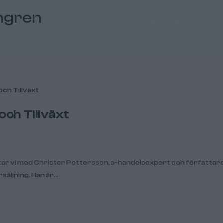
ngren
Våra tjänster
Lediga jobb
R
och Tillväxt
pratar vi med Christer Pettersson, e-handelsexpert och författar
rsäljning. Han är…