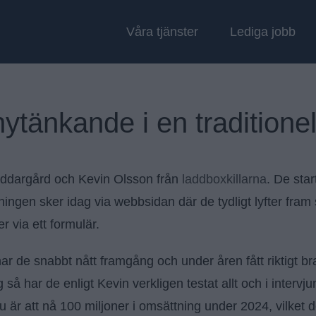
Våra tjänster
Lediga jobb
ytänkande i en traditione
r Riddargård och Kevin Olsson från
laddboxkillarna
. De star
ningen sker idag via webbsidan där de tydligt lyfter fram
r via ett formulär.
r de snabbt nått framgång och under åren fått riktigt bra k
 så har de enligt Kevin verkligen testat allt och i interv
är att nå 100 miljoner i omsättning under 2024, vilket 