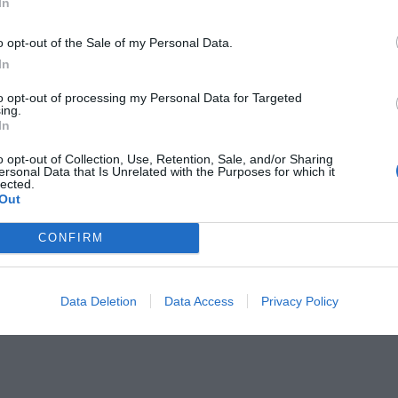
In
o opt-out of the Sale of my Personal Data.
In
KE
to opt-out of processing my Personal Data for Targeted
Haypp Group med Carl Lind
CEO
I d
ing.
Kej
In
Varmt välkommen till detta avsnitt där vi pratar med Carl
den
Lind som är Head of Products på Haypp Group – e-
o opt-out of Collection, Use, Retention, Sale, and/or Sharing
som
handelskoncernen bakom bland annat Snusbolaget.se.
ersonal Data that Is Unrelated with the Purposes for which it
lected.
Carl började sin karriär på Klarna och har sedan
Se
Out
Se avsnitt »
CONFIRM
Data Deletion
Data Access
Privacy Policy