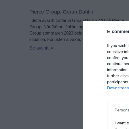
Pierce Group, Göran Dahlin
I detta avsnitt träffar vi Göran Dahlin, VD på Pierce
Group. När Göran Dahlin tog över som vd för Pierce
E-commerc
Group sommaren 2023 befann sig bolaget i en tuff
situation. Förlusterna växte, organisationen hade
If you wish 
Se avsnitt »
sensitive in
confirm you
continue se
information 
further disc
participants
Downstream 
Persona
I want t