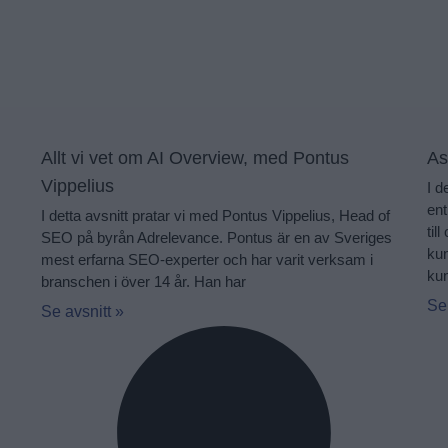
Allt vi vet om AI Overview, med Pontus
As
Vippelius
I d
en
I detta avsnitt pratar vi med Pontus Vippelius, Head of
til
SEO på byrån Adrelevance. Pontus är en av Sveriges
kun
mest erfarna SEO-experter och har varit verksam i
kun
branschen i över 14 år. Han har
Se
Se avsnitt »