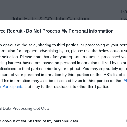
Pa
John Hatter & CO, John Carlström
I d
in
Lyxiga kepsar – Make a Statement I detta avsnitt träffar
e Recruit -
Do Not Process My Personal Information
By
vi John Carlström som är VD och grundare av märket
byg
John Hatter & CO. John gick från att arbeta som
to opt-out of the sale, sharing to third parties, or processing of your per
upp
kaptialförvaltare till att bli
formation for targeted advertising by us, please use the below opt-out s
Se
Se avsnitt »
r selection. Please note that after your opt-out request is processed y
eing interest-based ads based on personal information utilized by us or
disclosed to third parties prior to your opt-out. You may separately opt-
losure of your personal information by third parties on the IAB’s list of
. This information may also be disclosed by us to third parties on the
IA
Participants
that may further disclose it to other third parties.
l Data Processing Opt Outs
o opt-out of the Sharing of my personal data.