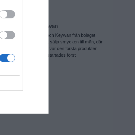
JSAR, Leo och Keywan
etta avsnitt träffar vi Leo och Keywan från bolaget
sar, som började med att sälja smycken till män, där
 så kallade kejsarlänken var den första produkten
 de lanserade. Bolaget startades först
 avsnitt »