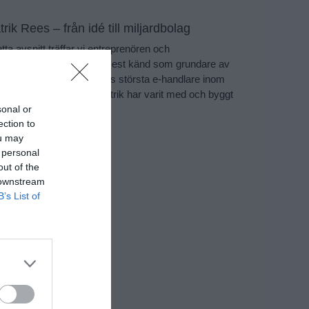
trik Rees – från idé till miljardbolag
etta avsnitt träffar vi entreprenören och
vesteraren Patrik Rees, mest känd som grundare av
gghemma – idag Sveriges största e-handlare inom
g, hem och trädgård. Patrik har varit med och byggt
sonal or
 hela två
ection to
 avsnitt »
ou may
 personal
out of the
 downstream
B’s List of