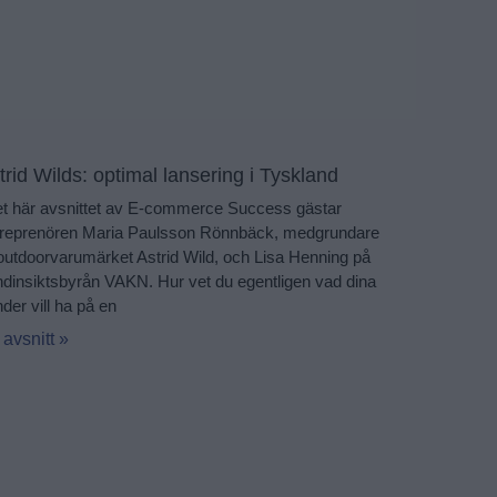
trid Wilds: optimal lansering i Tyskland
et här avsnittet av E-commerce Success gästar
treprenören Maria Paulsson Rönnbäck, medgrundare
l outdoorvarumärket Astrid Wild, och Lisa Henning på
dinsiktsbyrån VAKN. Hur vet du egentligen vad dina
der vill ha på en
 avsnitt »