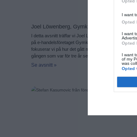
Opted 
I want t
Opted 
Joel Löwenberg, Gymkompaniet
I want 
I detta avsnitt träffar vi Joel Löwenberg, ägare och 
Advertis
på e-handelsföretaget Gymkompaniet. I detta avsnitt
Opted 
fokuserar vi på hur det gått med bolaget sedan förra
I want t
gången som var för tre år sedan, Joel
of my P
was col
Se avsnitt »
Opted 