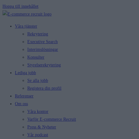
Hoppa till innehållet
Våra tjänster
Rekrytering
Executive Search
Interimslösningar
Konsulter
Styrelserekrytering
Lediga jobb
Se alla jobb
Registera din profil
Referenser
Om oss
Våra kontor
Varför E-commerce Recruit
Press & Nyheter
Vår podcast