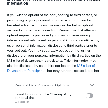
beautyvarumärke som vuxit snabbt genom organisk tillväxt, stark
Information
community och extremt fokus på produktkvalitet. Vi pratar om hur man
bygger ett modernt DTC-varumärke
If you wish to opt-out of the sale, sharing to third parties, or
processing of your personal or sensitive information for
Se avsnitt »
targeted advertising by us, please use the below opt-out
section to confirm your selection. Please note that after your
opt-out request is processed you may continue seeing
KEJSAR, Leo och Keywan
interest-based ads based on personal information utilized by
us or personal information disclosed to third parties prior to
I detta avsnitt träffar vi Leo och Keywan från bolaget Kejsar, som började
your opt-out. You may separately opt-out of the further
med att sälja smycken till män, där den så kallade kejsarlänken var den
disclosure of your personal information by third parties on the
IAB’s list of downstream participants. This information may
första produkten som de lanserade. Bolaget startades först
also be disclosed by us to third parties on the
IAB’s List of
Se avsnitt »
Downstream Participants
that may further disclose it to other
third parties.
Personal Data Processing Opt Outs
Lönsam e-handel i premiumsegmentet | Care of Carl
med Mathias Ekström, CEO
I want to opt-out of the Sharing of my
personal data.
Opted In
I detta avsnitt träffar vi Mathias Ekström, CEO på Care of Carl – e-