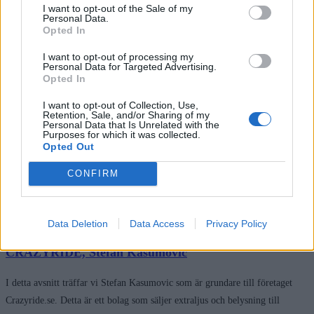
handelsaktören som lyckats förena premiumkänsla, lönsam tillväxt och
I want to opt-out of the Sale of my
Personal Data.
internationalisering på ett sätt som imponerar i hela branschen. Care of Carl
Opted In
har
I want to opt-out of processing my
Se avsnitt »
Personal Data for Targeted Advertising.
Opted In
I want to opt-out of Collection, Use,
Juniper, Mathilda Wibom Westerberg
Retention, Sale, and/or Sharing of my
Personal Data that Is Unrelated with the
Purposes for which it was collected.
E-handel med känslan från ett Boutique Hotel I detta avsnitt träffar vi
Opted Out
Mathilda Wibom Westerberg som driver sitt bolag Juniper på distans från
CONFIRM
upper west side på manhattan new york. Juniper säljer sängkläder
Se avsnitt »
Data Deletion
Data Access
Privacy Policy
CRAZYRIDE, Stefan Kasumovic
I detta avsnitt träffar vi Stefan Kasumovic som är grundare till företaget
Crazyride.se. Detta är ett bolag som säljer extraljus och belysning till