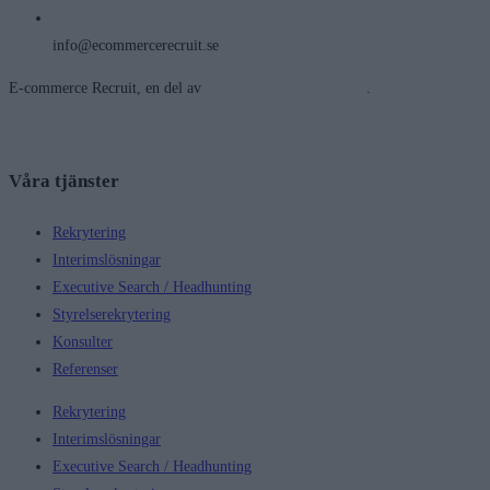
info@ecommercerecruit.se
E-commerce Recruit, en del av
Future and Friends Group
.
Våra tjänster
Rekrytering
Interimslösningar
Executive Search / Headhunting
Styrelserekrytering
Konsulter
Referenser
Rekrytering
Interimslösningar
Executive Search / Headhunting