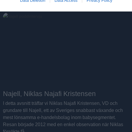
Data Deletion
Data Access
Privacy Policy
Najell, Niklas Najafi Kristensen
I detta avsnitt träffar vi Niklas Najafi Kristensen, VD och
grundare till Najell, ett av Sveriges snabbast växande och
mest lönsamma e-handelsbolag inom babysegmentet.
Resan började 2012 med en enkel observation när Niklas
försökte få