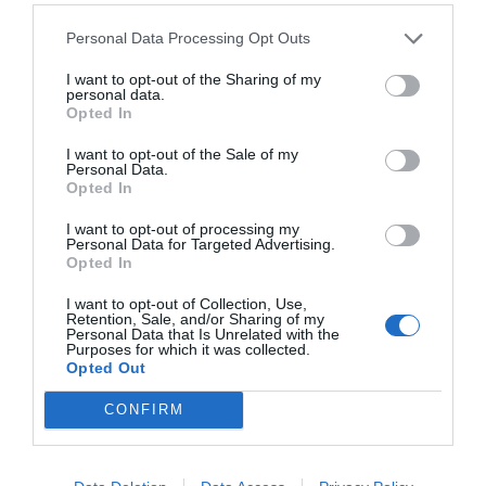
Personal Data Processing Opt Outs
I want to opt-out of the Sharing of my
personal data.
Opted In
I want to opt-out of the Sale of my
Personal Data.
Opted In
I want to opt-out of processing my
Personal Data for Targeted Advertising.
Opted In
Christer Pettersson, E-handel och Tillväxt
I want to opt-out of Collection, Use,
Retention, Sale, and/or Sharing of my
Personal Data that Is Unrelated with the
Väx din E-handel, Tips för att lyckas I detta avsnitt pratar vi
Purposes for which it was collected.
med Christer Pettersson, e-handelsexpert och författare till
Opted Out
tolv böcker, varav flera handlar om e-handel och försäljning.
CONFIRM
Han är nu aktuell med boken E-handel
Mer om avsnittet »