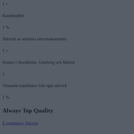
1
+
Kundnöjdhet
1
%
Nätverk av anslutna interimskonsulter
1
+
Kontor i Stockholm, Göteborg och Malmö
1
Vinnande kandidater från eget nätverk
1
%
Always Top Quality
E-commerce Success