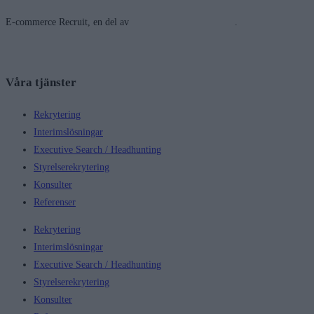
E-commerce Recruit, en del av
Future and Friends Group
.
Våra tjänster
Rekrytering
Interimslösningar
Executive Search / Headhunting
Styrelserekrytering
Konsulter
Referenser
Rekrytering
Interimslösningar
Executive Search / Headhunting
Styrelserekrytering
Konsulter