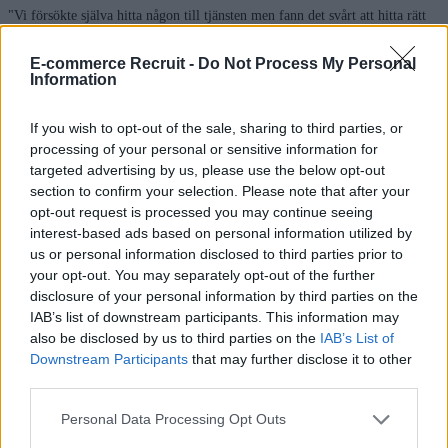
"Vi försökte själva hitta någon till tjänsten men fann det svårt att hitta rätt
person. När vi väl tog in E-commerce Recruit gick det väldigt fort. Det var
E-commerce Recruit -
Do Not Process My Personal
tack vare deras stora kontaktnät som Elsa dök upp på vår radar."
Information
David Olhed
CCO, CDON
"Det jag uppskattade var att E-commerce Recruit snabbt kunde scanna av
If you wish to opt-out of the sale, sharing to third parties, or
marknaden och få fram specialister av hög kvalité. Jag uppskattade även att
processing of your personal or sensitive information for
jag inte bara fick kandidater skickade till mig utan att min kontaktperson
targeted advertising by us, please use the below opt-out
section to confirm your selection. Please note that after your
verkligen tog sig tid att diskutera hur olika personer passade in i specifika
opt-out request is processed you may continue seeing
roller och hur de checkade olika boxar som är viktiga för våra övergripande
interest-based ads based on personal information utilized by
mål."
us or personal information disclosed to third parties prior to
Andreas Koschnike
Head of E-commerce, J.L
your opt-out. You may separately opt-out of the further
"En väldigt stor fördel med ett långsiktigt och strategiskt samarbete är att
disclosure of your personal information by third parties on the
E-commerce Recruit inte bara lärt känna företaget - de har även lärt känna
IAB’s list of downstream participants. This information may
also be disclosed by us to third parties on the
IAB’s List of
mig som ledare. De kan därför hitta kandidater som både uppfyller
Downstream Participants
that may further disclose it to other
grundkraven och som har den personlighet och det arbetssätt som passar
third parties.
min organisation och min ledarstil."
Emilie Persson
CMO, HFN
Personal Data Processing Opt Outs