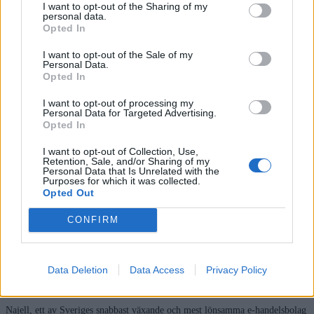
Aktuellt
I want to opt-out of the Sharing of my
personal data.
Opted In
I want to opt-out of the Sale of my
Personal Data.
Christer Pettersson, E-handel och Tillväxt
Opted In
juli 20, 2026
I want to opt-out of processing my
Personal Data for Targeted Advertising.
Opted In
Väx din E-handel, Tips för att lyckas I detta avsnitt pratar vi med Christer
Pettersson, e-handelsexpert och författare till tolv böcker, varav flera
I want to opt-out of Collection, Use,
handlar om e-handel och försäljning. Han är
Retention, Sale, and/or Sharing of my
Personal Data that Is Unrelated with the
Purposes for which it was collected.
Läs mer »
Opted Out
CONFIRM
Najell, Niklas Najafi Kristensen
juni 23, 2026
Data Deletion
Data Access
Privacy Policy
I detta avsnitt träffar vi Niklas Najafi Kristensen, VD och grundare till
Najell, ett av Sveriges snabbast växande och mest lönsamma e-handelsbolag