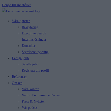
Hoppa till innehållet
Våra tjänster
Rekrytering
Executive Search
Interimslösningar
Konsulter
Styrelserekrytering
Lediga jobb
Se alla jobb
Registera din profil
Referenser
Om oss
Våra kontor
Varför E-commerce Recruit
Press & Nyheter
Vår podcast