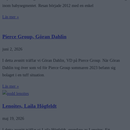
inom babysegmentet. Resan började 2012 med en enkel
Läs mer »
Pierce Group, Göran Dahlin
juni 2, 2026
I detta avsnitt träffar vi Göran Dahlin, VD på Pierce Group. När Göran
Dahlin tog över som vd för Pierce Group sommaren 2023 befann sig
bolaget i en tuff situation.
Läs mer »
Lenoites, Laila Högfeldt
maj 19, 2026
I detta avsnitt träffar vi Laila Högfeldt, grundare av Lenoites. Ett