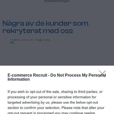
målsättningar.
Några av de kunder som
rekryterat med oss
E-commerce Recruit -
Do Not Process My Personal
Information
If you wish to opt-out of the sale, sharing to third parties, or
"What I love about these tours is that the guides are not
processing of your personal or sensitive information for
targeted advertising by us, please use the below opt-out
afraid to get off the beaten track and show us the real
section to confirm your selection. Please note that after your
city. This is an I will definitely come back to"
opt-out request is processed you may continue seeing