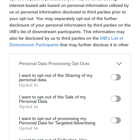
Alene Elvine
interest-based ads based on personal information utilized by
HR Manager
us or personal information disclosed to third parties prior to
your opt-out. You may separately opt-out of the further
disclosure of your personal information by third parties on the
IAB’s list of downstream participants. This information may
“The guide was everything I hoped for, and more.
also be disclosed by us to third parties on the
IAB’s List of
BikeTour really makes a difference, I would have never
Downstream Participants
that may further disclose it to other
third parties.
discovered the beautiful places we stopped for"
Jonas Gerber
Personal Data Processing Opt Outs
Designer
I want to opt-out of the Sharing of my
personal data.
Opted In
Vill du veta mer eller få offert?
I want to opt-out of the Sale of my
Personal Data.
Opted In
Kontakta oss
I want to opt-out of processing my
Personal Data for Targeted Advertising.
Poddgäster
Opted In
I want to opt-out of Collection, Use,