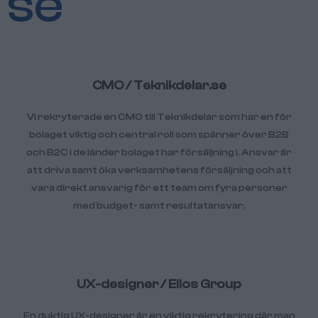
se
CMO / Teknikdelar.se
Vi rekryterade en CMO till Teknikdelar som har en för
bolaget viktig och central roll som spänner över B2B
och B2C i de länder bolaget har försäljning i. Ansvar är
att driva samt öka verksamhetens försäljning och att
vara direkt ansvarig för ett team om fyra personer
med budget- samt resultatansvar.
UX-designer / Ellos Group
En duktig UX-designer är en viktig rekrytering där man