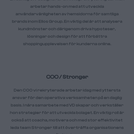
arbetar hands-on med att utveckla
användarvänligheten av hemsidorna för samtliga
brands inom Ellos Group. En viktig del är att analysera
kundmönster och därigenom driva hypoteser,
lösningar och design för att förbättra
shoppingupplevelsen för kunderna online.
COO / Stronger
Den COO vi rekryterade arbetar idag med yttersta
ansvar för den operativa verksamheten på en daglig
basis. I nära samarbete med VD skapar och verkställer
hon strategier för att utveckla bolaget. En viktig roll är
också att coacha, motivera och med stor effektivitet
leda team Stronger till att överträffa organisationens