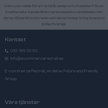
Cdon.com valde för ett antal år sedan att utvecklas från en
traditionell e-handel till en marknadsplats i världsklass. Hör
deras VD berätta om resan och deras tankar kring Amazons
intåg i Sverige.
Kontakt
010-199 35 50
info@ecommercerecruit.se
E-commerce Recruit, en del av
Future and Friends
Group
.
Våra tjänster