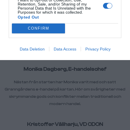
Retention, Sale, and/or Sharing of my
Personal Data that Is Unrelated with the
Purposes for which it was collected.
Opted Out
Rickard Lyko, VD Lyko.se
CONFIRM
Hör hela resan från ett lokalt frisörföretag till ett
miljardföretag i skönhetsbranschen. Rickard satsade
verkligen allt för att lyckas.
Data Deletion
Data Access
Privacy Policy
Monika Dagberg, E-handelschef
Nästan från starten har Monika varit med och satt
Granngårdens e-handel på kartan. Hör om svårigheter med
skrymmande gods och konflikter mellan traditionell och
modern handel.
Kristoffer Väliharju, VD CDON