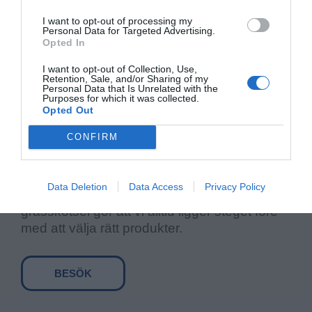
I want to opt-out of processing my
Personal Data for Targeted Advertising.
Opted In
I want to opt-out of Collection, Use,
Om XEED
Retention, Sale, and/or Sharing of my
Personal Data that Is Unrelated with the
Purposes for which it was collected.
I över 40 år har vi på Svensk Jordelit AB
Opted Out
levererat produkter av proffskvalitet till
CONFIRM
golfbanor och fotbollsplaner runtom i Sverige.
Det är viktigt för oss att det vi levererar är noga
utvald och anpassat efter våra kunders behov.
Data Deletion
Data Access
Privacy Policy
Vår kunnighet och expertkunskap inom
grässkötsel gör att vi alltid ligger steget före
med att välja rätt produkter.
BESÖK