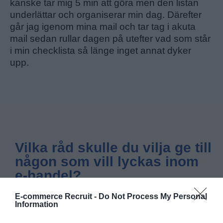
kanske tar mig 5 min att göra men den listan
underlättar och organiserar min dag. Därefter
går jag igenom mina mail och tar tag i akuta
mail sedan rullar dagen på utefter vad som står
i min checklista så länge inget annat dyker
upp.
Vilka råd skulle du vilja ge till
någon som vill lyckas inom
e-handel?
E-commerce Recruit -
Do Not Process My Personal
Information
Ta till dig all kunskap du får och agera. Vad
som funkar för någon annan kanske inte