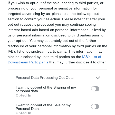
If you wish to opt-out of the sale, sharing to third parties, or
funkar för just dig men då har du iallafall
processing of your personal or sensitive information for
testat.
targeted advertising by us, please use the below opt-out
section to confirm your selection. Please note that after your
Håll dig uppdaterad när det kommer till E-
opt-out request is processed you may continue seeing
handelstrender för man kan aldrig veta för
interest-based ads based on personal information utilized by
mycket. Att sälja en produkt kan nästan alla
us or personal information disclosed to third parties prior to
göra men att lyckas bygga ett välkänt
your opt-out. You may separately opt-out of the further
varumärke och nöjda kunder är det svåra
disclosure of your personal information by third parties on the
jobbet. Fokusera på företagets mål och
IAB’s list of downstream participants. This information may
also be disclosed by us to third parties on the
IAB’s List of
USPar och lägg din tid och engagemang
Downstream Participants
that may further disclose it to other
kring det.
third parties.
Sist men inte minst våga jobba agilt, bara
Personal Data Processing Opt Outs
för att man en gång har tagit ett beslut
betyder inte att man inte kan ändra det
I want to opt-out of the Sharing of my
personal data.
under resans gång.
Opted In
I want to opt-out of the Sale of my
Personal Data.
Opted In