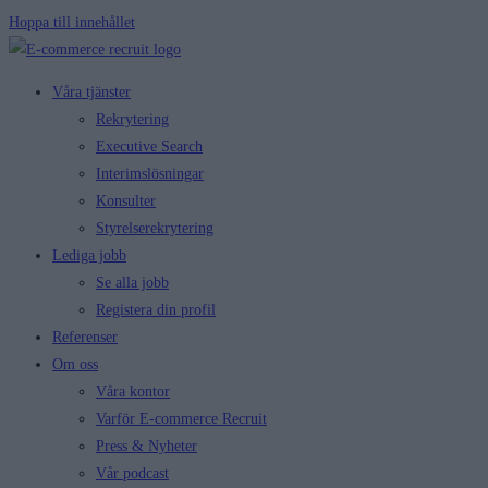
Hoppa till innehållet
Våra tjänster
Rekrytering
Executive Search
Interimslösningar
Konsulter
Styrelserekrytering
Lediga jobb
Se alla jobb
Registera din profil
Referenser
Om oss
Våra kontor
Varför E-commerce Recruit
Press & Nyheter
Vår podcast