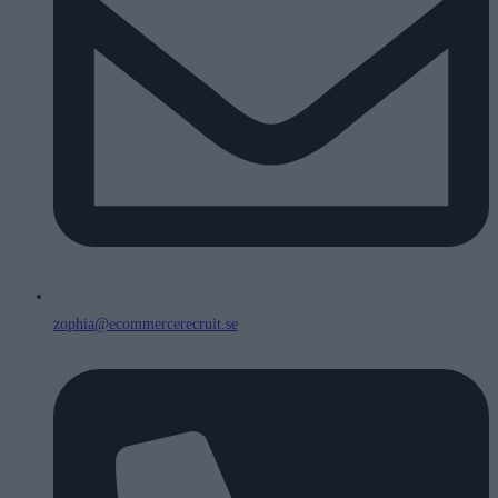
zophia@ecommercerecruit.se