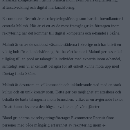
klassiska kompetenser i denna bransch inom exempelvis digitalisering,
affärsutveckling och digital marknadsföring.
E-commerce Recruit är ett rekryteringsföretag som har sitt huvudkontor i
centrala Malmö. Här är vi ett av de mest framgångsrika företagen inom
rekrytering när det kommer till digital kompetens och e-handel i Skåne.
Malmö är en av de snabbast växande städerna i Sverige och har blivit en
viktig hub för e-handelsföretag. Att ha vårt kontor i Malmö ger oss enkel
tillgång till en pool av talangfulla individer med expertis inom e-handel,
samtidigt som vi är centralt belägna för att enkelt kunna möta upp med
företag i hela Skåne.
Malmö är dessutom en välkomnande och inkluderande stad med en stark
kultur och en unik kreativ scen. Detta ger oss möjlighet att attrahera och
behålla de bästa talangerna inom branschen, vilket är en avgörande faktor
för att kunna leverera den högsta kvaliteten på våra tjänster.
Bland grundarna av rekryteringsföretaget E-commerce Recruit finns
personer med både mångårig erfarenhet av rekrytering inom e-