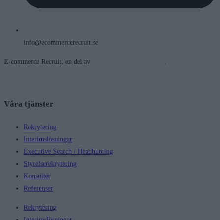
info@ecommercerecruit.se
E-commerce Recruit, en del av
Future and Friends Group
.
Våra tjänster
Rekrytering
Interimslösningar
Executive Search / Headhunting
Styrelserekrytering
Konsulter
Referenser
Rekrytering
Interimslösningar