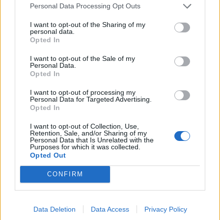
Personal Data Processing Opt Outs
I want to opt-out of the Sharing of my
personal data.
Opted In
I want to opt-out of the Sale of my
Personal Data.
Opted In
I want to opt-out of processing my
Personal Data for Targeted Advertising.
Opted In
I want to opt-out of Collection, Use,
Retention, Sale, and/or Sharing of my
Personal Data that Is Unrelated with the
Purposes for which it was collected.
Opted Out
CONFIRM
LinkedIn
Zophia är ansvarig för E-commerce Recruit´s kontor i Malmö / Skåne. Hon
har gedigen erfarenhet från e-handelsbranschen och flera års erfarenhet av
Data Deletion
Data Access
Privacy Policy
att rekrytera digitala talanger. Vill ni prata rekrytering eller andra typer av