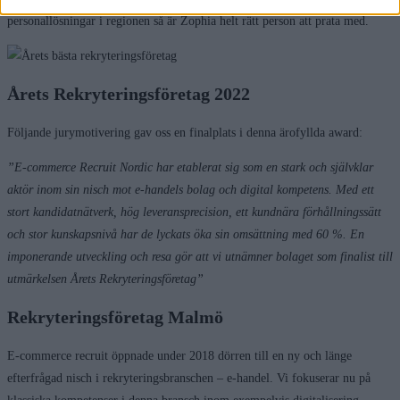
personallösningar i regionen så är Zophia helt rätt person att prata med.
Årets Rekryteringsföretag 2022
Följande jurymotivering gav oss en finalplats i denna ärofyllda award:
”E-commerce Recruit Nordic har etablerat sig som en stark och självklar
aktör inom sin nisch mot e-handels bolag och digital kompetens. Med ett
stort kandidatnätverk, hög leveransprecision, ett kundnära förhållningssätt
och stor kunskapsnivå har de lyckats öka sin omsättning med 60 %. En
imponerande utveckling och resa gör att vi utnämner bolaget som finalist till
utmärkelsen Årets Rekryteringsföretag”
Rekryteringsföretag Malmö
E-commerce recruit öppnade under 2018 dörren till en ny och länge
efterfrågad nisch i rekryteringsbranschen – e-handel. Vi fokuserar nu på