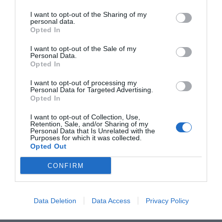
I want to opt-out of the Sharing of my
personal data.
Opted In
I want to opt-out of the Sale of my
Personal Data.
Opted In
I want to opt-out of processing my
Personal Data for Targeted Advertising.
Opted In
I want to opt-out of Collection, Use,
Fyrklövern lanserar ny sajt och intensifierar sin
Retention, Sale, and/or Sharing of my
Personal Data that Is Unrelated with the
satsning
Purposes for which it was collected.
Opted Out
Se artikel »
CONFIRM
Data Deletion
Data Access
Privacy Policy