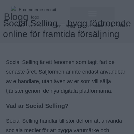
Blogg
Social Selling – bygg förtroende
>
Information
>
Social Selling – bygg förtroende online för framtida förs
online för framtida försäljning
Social Selling är ett fenomen som tagit fart de
senaste året. Säljformen är inte endast användbar
av e-handlare, utan även av er som vill sälja
tjänster genom de nya digitala plattformarna.
Vad är Social Selling?
Social Selling handlar till stor del om att använda
sociala medier för att bygga varumärke och